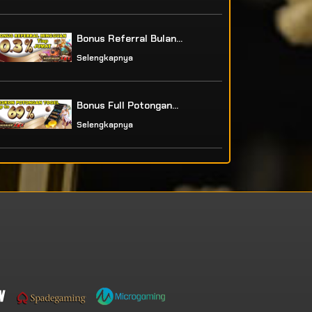
Bonus Referral Bulan...
Selengkapnya
Bonus Full Potongan...
Selengkapnya