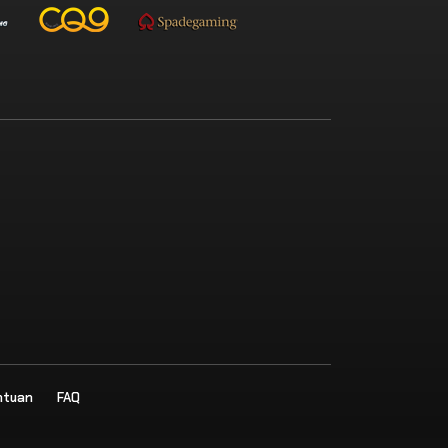
ntuan
FAQ