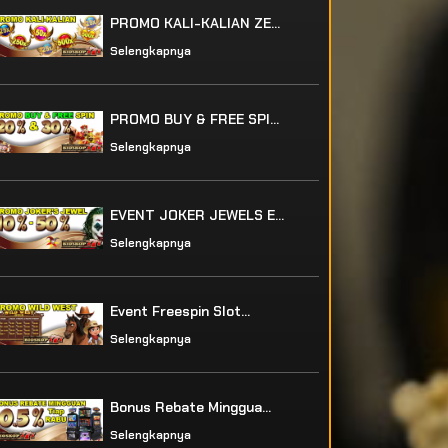
PROMO KALI-KALIAN ZE...
Selengkapnya
PROMO BUY & FREE SPI...
Selengkapnya
EVENT JOKER JEWELS E...
Selengkapnya
Event Freespin Slot...
Selengkapnya
Bonus Rebate Minggua...
Selengkapnya