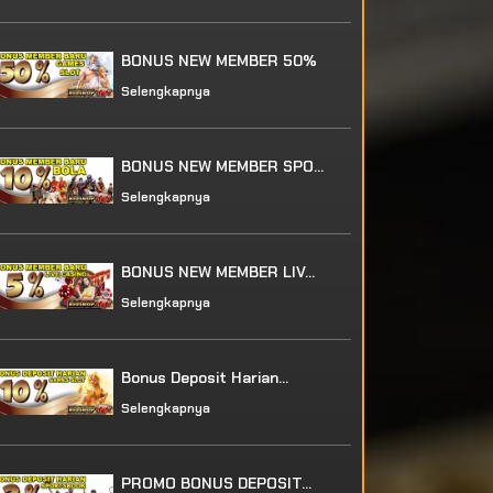
BONUS NEW MEMBER 50%
Selengkapnya
BONUS NEW MEMBER SPO...
Selengkapnya
BONUS NEW MEMBER LIV...
Selengkapnya
Bonus Deposit Harian...
Selengkapnya
PROMO BONUS DEPOSIT...