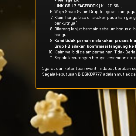
- Marsya Liu
LINK GRUP FACEBOOK
[
KLIK DISINI
]
Wajib Share & Join Grup Telegram kami juga
Klaim hanya bisa di lakukan pada hari yang
berikutnya )
Dilarang lanjut bermain sebelum bonus di 
hangus !
Kami tidak pernah melakukan proses kla
Grup FB silakan konfirmasi langsung ke 
Klaim wajib di dalam permainan, Tidak Berl
Segala kecurangan berupa kesamaan data
Syarat dan ketentuan Event ini dapat berubah s
Segala keputusan
BIOSKOP777
adalah mutlak da