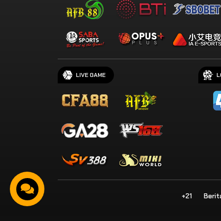
LIVE GAME
L
+21
Berit