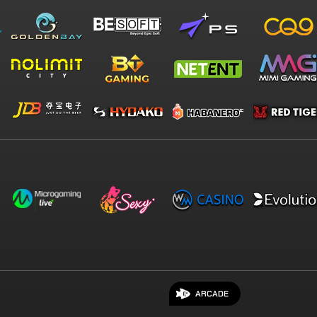
ARCADE