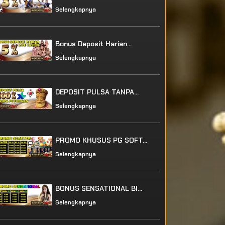
Selengkapnya
Bonus Deposit Harian...
Selengkapnya
DEPOSIT PULSA TANPA...
Selengkapnya
PROMO KHUSUS PG SOFT...
Selengkapnya
BONUS SENSATIONAL BI...
Selengkapnya