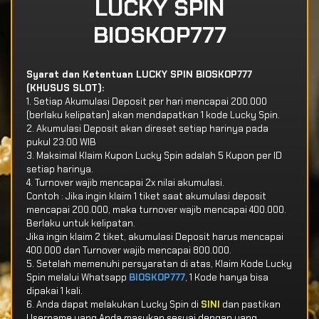
LUCKY SPIN
BIOSKOP777
Syarat dan Ketentuan LUCKY SPIN BIOSKOP777
(KHUSUS SLOT):
1. Setiap Akumulasi Deposit per hari mencapai 200.000
(berlaku kelipatan) akan mendapatkan 1 kode Lucky Spin.
2. Akumulasi Deposit akan direset setiap harinya pada
pukul 23:00 WIB
3. Maksimal Klaim Kupon Lucky Spin adalah 5 Kupon per ID
setiap harinya.
4. Turnover wajib mencapai 2x nilai akumulasi.
Contoh : Jika ingin klaim 1 tiket saat akumulasi deposit
mencapai 200.000, maka turnover wajib mencapai 400.000.
Berlaku untuk kelipatan.
Jika ingin klaim 2 tiket, akumulasi Deposit harus mencapai
400.000 dan Turnover wajib mencapai 800.000.
5. Setelah memenuhi persyaratan di atas, Klaim Kode Lucky
Spin melalui Whatsapp
BIOSKOP777
, 1 Kode hanya bisa
dipakai 1 kali.
6. Anda dapat melakukan Lucky Spin di
SINI
dan pastikan
Username yang Anda masukan sesuai dengan yang